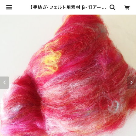
【手紡ぎ・フェルト用素材 B-1】アート
バッツ 赤・黄色系 40g | odorade
ku:::オドラデク アートヤーン