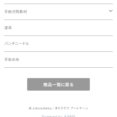
細い糸
手紡ぎ用素材
太い糸
batts
道具
20g
赤系
トップ
パンチニードル
40g
青系
手染め糸
緑系
商品一覧に戻る
中くらいの太さ
白系
© odoradeku:::オドラデク アートヤーン
Powered by