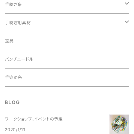
手紡ぎ糸
細い糸
手紡ぎ用素材
太い糸
batts
道具
20g
赤系
トップ
パンチニードル
40g
青系
手染め糸
緑系
BLOG
中くらいの太さ
ワークショップ、イベントの予定
2020/1/13
白系