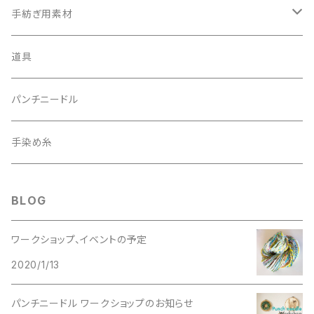
細い糸
手紡ぎ用素材
太い糸
batts
道具
20g
赤系
トップ
パンチニードル
40g
青系
手染め糸
緑系
BLOG
中くらいの太さ
ワークショップ、イベントの予定
2020/1/13
白系
パンチニードル ワークショップのお知らせ
ピンク系