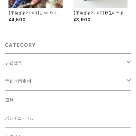
【手紡ぎ糸21-03】しっかりコイ
【手紡ぎ糸21-07】野生の単糸 -
ル不思議な色
-- シングルヤーン
¥4,500
¥3,900
CATEGORY
手紡ぎ糸
細い糸
手紡ぎ用素材
太い糸
batts
道具
20g
赤系
トップ
パンチニードル
40g