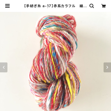
【手紡ぎ糸 a-17】赤系カラフル 細め
アートヤーン | odoradeku:::オドラ
デク アートヤーン