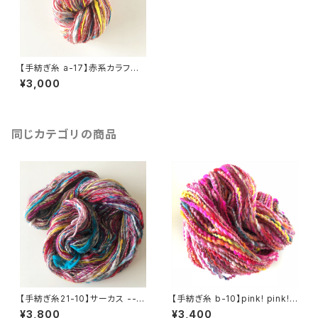
【手紡ぎ糸 a-17】赤系カラフ
ル 細めアートヤーン
¥3,000
同じカテゴリの商品
【手紡ぎ糸21-10】サーカス ---
【手紡ぎ糸 b-10】pink! pink!
シングルヤーン
pink! ー 細めのアートヤーン
¥3,800
¥3,400