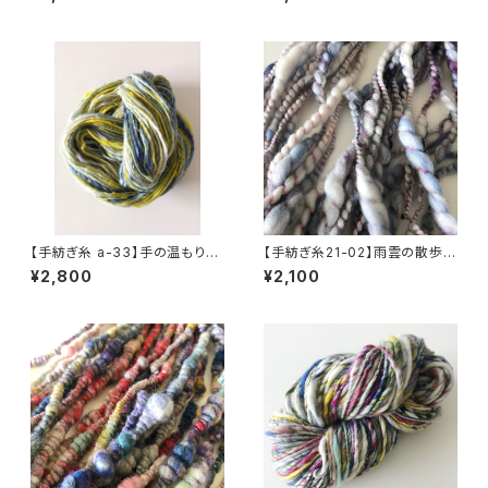
【手紡ぎ糸 a-33】手の温もりを
【手紡ぎ糸21-02】雨雲の散歩 -
味わう手紡ぎ糸。 メリノウール1
-- スパイラルアートヤーン
¥2,800
¥2,100
00%